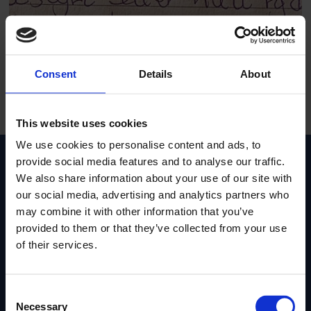
Evensens Bakeri søker
Consent
Details
About
ny eier etter sykdom
This website uses cookies
We use cookies to personalise content and ads, to
Ferske regnskapstall:
provide social media features and to analyse our traffic.
We also share information about your use of our site with
our social media, advertising and analytics partners who
may combine it with other information that you’ve
provided to them or that they’ve collected from your use
of their services.
PLUS
Consent
Necessary
Selection