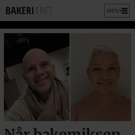
Forsiden
-
bakeri
Når bakemiksen