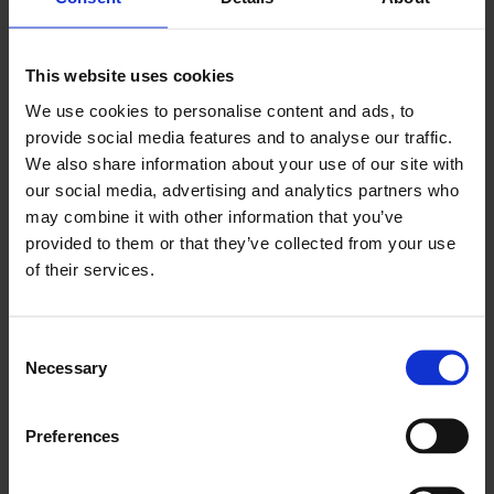
Meddommer Marthe Kilen tror at
smaksbildet kan ha endret seg mye på
over 20 år.
This website uses cookies
We use cookies to personalise content and ads, to
– Jeg merker at moussekaker og
provide social media features and to analyse our traffic.
We also share information about your use of our site with
speilglasur tar av, men mistenker likevel
our social media, advertising and analytics partners who
at folk vil gå for enkle formkaker. Men
may combine it with other information that you’ve
det gjenstår å se. Dette er virkelig artig!
provided to them or that they’ve collected from your use
of their services.
Og på høy tid – at vi kårer en ny favoritt,
sier hun.
Consent
Necessary
Avstemning
Selection
I kommentarfeltet under
artikkelen
kan
Preferences
alle som vil nominere sin favorittkake.