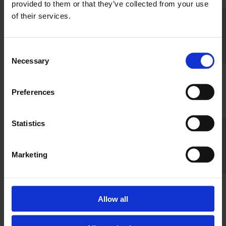
provided to them or that they’ve collected from your use
of their services.
ELENAS CAKES
8430
NIKISHOVA
Consent
Necessary
Selection
ELWS AS
5750
Preferences
Statistics
EMMER OG
ADMINISTRASJON
7037
Marketing
(UNDERAVDELING)
Allow all
FESTNINGSBAKERIET AS
1718