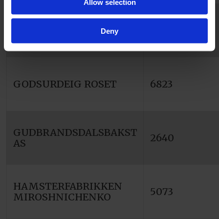
Allow selection
FISHERMANS BITE
9762
Deny
HANSEN CLARKE
GODSURDEIG ROSET
6823
GUDBRANDSDALSBAKST
2640
AS
HAMSTERFABRIKKEN
5073
MIROSHNICHENKO