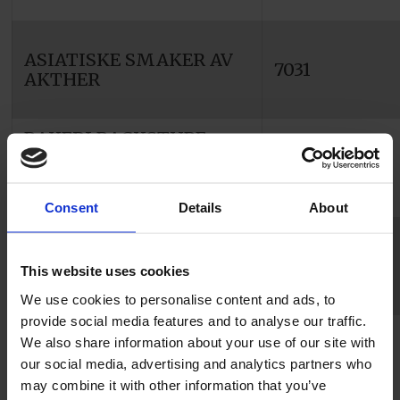
ASIATISKE SMAKER AV
7031
AKTHER
BAKERI BACKSTUBE
TRONDHEIM NORDRE
7011
GATE
(UNDERAVDELING)
Consent
Details
About
CUPCAKE IDA AS
1580
This website uses cookies
We use cookies to personalise content and ads, to
provide social media features and to analyse our traffic.
We also share information about your use of our site with
CUPCAKE IDA EVENSEN
1580
our social media, advertising and analytics partners who
may combine it with other information that you’ve