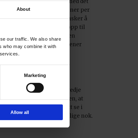
r å engasjere! NRK stiller med det
 og et budsjett på 1000 kroner per
About
r. Om noen av deltakerne ønsker å
e summen fra NRK, er det opp til
 på er den samme som i den
se our traffic. We also share
emesterskapet. At Nilsen mener
ers who may combine it with
r mektig imponert over
 services.
leverer i teltet.
Marketing
som har kommentert den tredje
het med Elin Vatnar Nilsen, at
høyere enn hva vi har fått se i
Allow all
lte oppgaver ikke var tydelige nok.
Synnøve leverte en flat