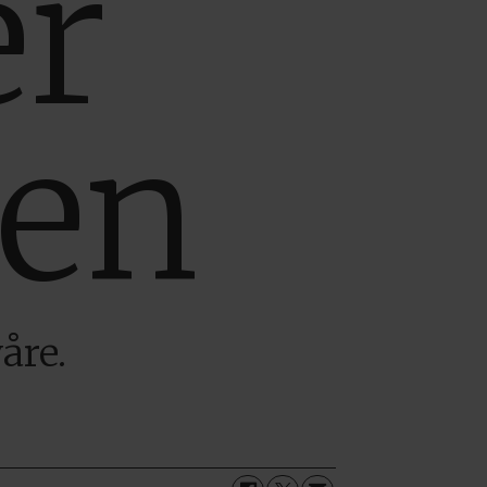
er
ken
åre.