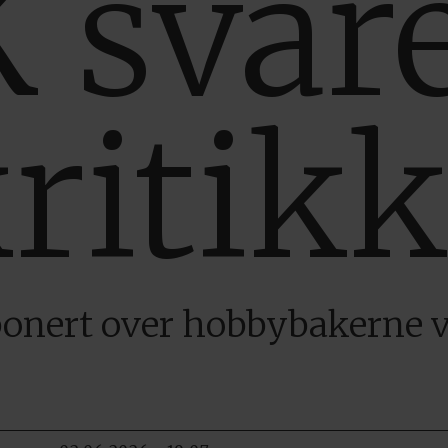
 svar
kritik
ponert over hobbybakerne v