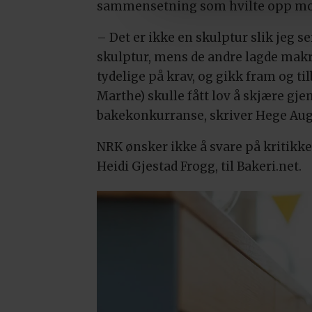
sammensetning som hvilte opp mot 
– Det er ikke en skulptur slik jeg se
skulptur, mens de andre lagde makro
tydelige på krav, og gikk fram og t
Marthe) skulle fått lov å skjære gje
bakekonkurranse, skriver Hege Aug
NRK ønsker ikke å svare på kritikk
Heidi Gjestad Frogg, til Bakeri.net.