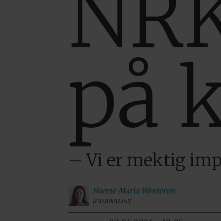
NRK
på 
– Vi er mektig im
Hanne Maria
Westeren
JOURNALIST