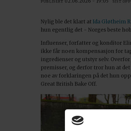
02.06.2026 - 19:05
PUBLISERT
SIST OP
Nylig ble det klart at
Ida Gløtheim 
hun egentlig det - Norges beste hob
Influenser, forfatter og konditor E
ikke får noen kompensasjon for tapt
ingredienser og utstyr selv. Overfor
premisser, og derfor tror hun at de
noe av forklaringen på det hun opp
Great British Bake Off.