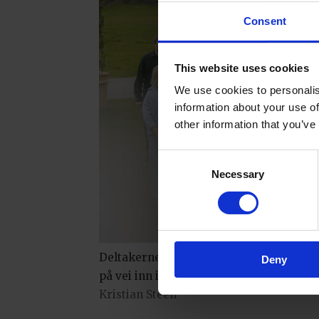
Consent
This website uses cookies
We use cookies to personalis
information about your use of
other information that you’ve
Consent
Necessary
Selection
Deltakerne i Bakemesterskapet sesong
Deny
på vei inn i konkurranseteltet.
Lars
Kristian Steen