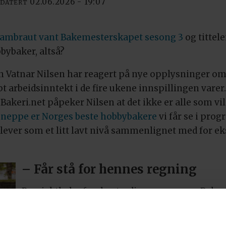
02.06.2026 - 19:07
PDATERT
Rambraut vant Bakemesterskapet sesong 3
og tittel
bybaker, altså?
lin Vatnar Nilsen har reagert på nye opplysninger o
 arbeidsinntekt i de fire ukene innspillingen varer.
 Bakeri.net påpeker Nilsen at det ikke er alle som vil
t
neppe er Norges beste hobbybakere
vi får se i pro
lever som et litt lavt nivå sammenlignet med for e
– Får stå for hennes regning
Prosjektleder for den tredje sesongen av Bake
svarer slik på kritikken: