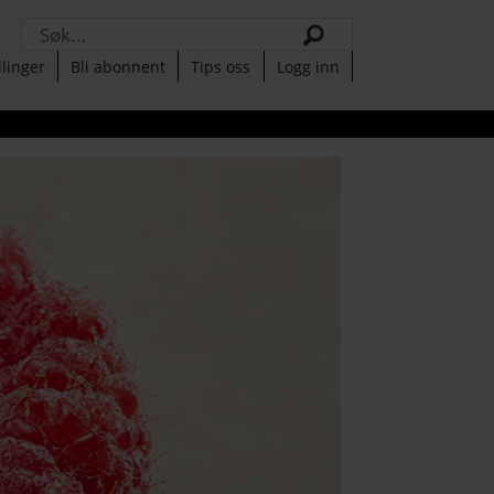
Søk
llinger
Bli abonnent
Tips oss
Logg inn