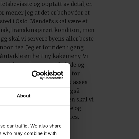
tetsbevisste og opptatt av detaljer.
r mener jeg at det er behov for et
 sted i Oslo. Mendel’s skal være et
sisk, franskinspirert konditori, men
legg skal vi servere byens aller beste
noon tea. Jeg er for tiden i gang
å utvikle en helt ny kakemeny. Vi
 også lage vår egen sjokolade og
kvalitetsbrød. Det blir noe for
er smak. Vi skal ha førsteklasses
pagne på menyen, men også
About
anter uten alkohol. Dessuten skal vi
 et bredt utvalg av veganske og
sefrie produkter, sier Younes.
se our traffic. We also share
l spre glede
ers who may combine it with