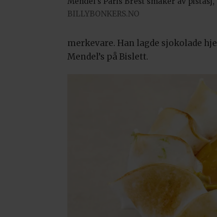
Mendel’s Paris Brest smaker av pistasj
BILLYBONKERS.NO
merkevare. Han lagde sjokolade hjem
Mendel’s på Bislett.