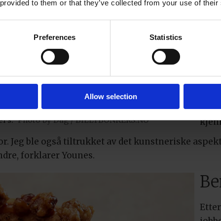
 provided to them or that they’ve collected from your use of their
Fami
flytt
Preferences
Statistics
gamm
Youne
stre
fra 
Allow selection
– De
l’s.
Photo by Dag / BILLYBONKERS.NO
kjen
itor. Jeg ble også tiltrukket av det kunstneriske aspek
dre, forklarer Younes.
Be
Etter
jobbe