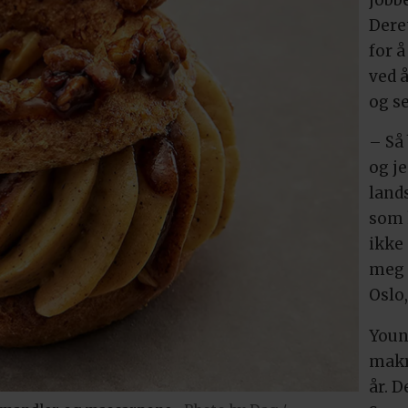
Deret
for 
ved 
og se
– Så
og je
land
som 
ikke
meg 
Oslo,
Youn
makr
år. D