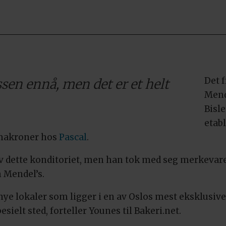
Det 
sen ennå, men det er et helt
Mend
Bisle
etab
 makroner hos
Pascal
.
 av dette konditoriet, men han tok med seg merkevar
m Mendel’s.
nye lokaler som ligger i en av Oslos mest eksklusive
sielt sted, forteller Younes til Bakeri.net.