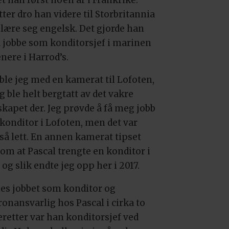
ter dro han videre til Storbritannia
å lære seg engelsk. Det gjorde han
å jobbe som konditorsjef i marinen
nere i Harrod’s.
 ble jeg med en kamerat til Lofoten,
g ble helt bergtatt av det vakre
skapet der. Jeg prøvde å få meg jobb
konditor i Lofoten, men det var
 så lett. En annen kamerat tipset
om at Pascal trengte en konditor i
 og slik endte jeg opp her i 2017.
es jobbet som konditor og
onansvarlig hos Pascal i cirka to
eretter var han konditorsjef ved