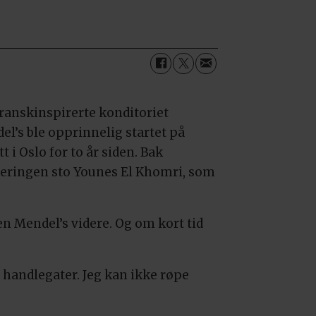
franskinspirerte konditoriet
el’s ble opprinnelig startet på
tt i Oslo for to år siden. Bak
leringen sto Younes El Khomri, som
en Mendel’s videre. Og om kort tid
 handlegater. Jeg kan ikke røpe