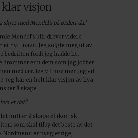
 klar visjon
 skjer med Mendel’s på Bislett da?
mle Mendel’s blir drevet videre
r et nytt navn. Jeg solgte meg ut av
 bedriften fordi jeg hadde litt
e drømmer enn dem som jeg jobbet
en med der. Jeg vil noe mer, jeg vil
e. Jeg har en helt klar visjon av hva
ønsker å skape.
hva er det?
let mitt er å skape et ikonisk
tori som skal tilby det beste av det
e. Nordmenn er nysgjerrige,