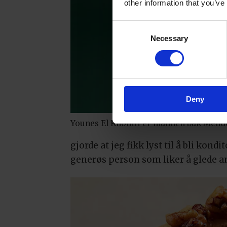
other information that you’ve
Consent
Necessary
Selection
Deny
Younes El Khomri er mannen bak Mende
gjorde at jeg fikk lyst til å bli kond
generøs person som liker å glede an