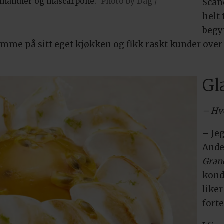
, mandler og mascarpone.
Photo by Dag /
Scan
helt
begy
me på sitt eget kjøkken og fikk raskt kunder over h
Gl
– Hvo
– Jeg
Ande
Gran
kondi
like
forte