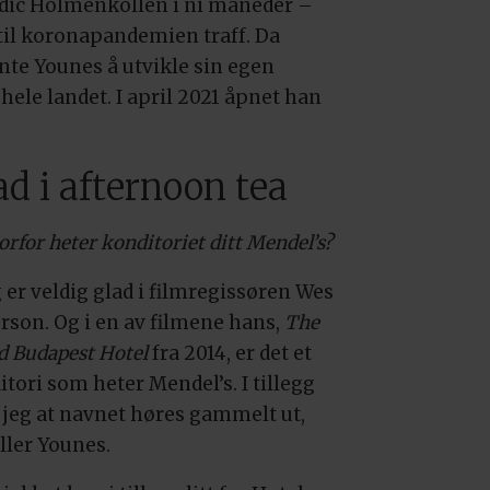
dic Holmenkollen i ni måneder –
 til koronapandemien traff. Da
nte Younes å utvikle sin egen
ele landet. I april 2021 åpnet han
ad i afternoon tea
rfor heter konditoriet ditt Mendel’s?
 er veldig glad i filmregissøren Wes
rson. Og i en av filmene hans,
The
d Budapest Hotel
fra 2014, er det et
tori som heter Mendel’s. I tillegg
r jeg at navnet høres gammelt ut,
ller Younes.