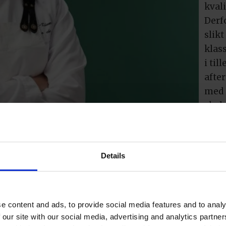
kvali
Derfo
slikt
klas
i til
after
med 
skal
bake 
enhv
cham
Details
vari
tilby
lakto
e content and ads, to provide social media features and to analy
Vi
 our site with our social media, advertising and analytics partn