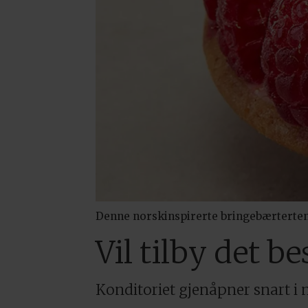
Denne norskinspirerte bringebærterten 
Vil tilby det be
Konditoriet gjenåpner snart i n