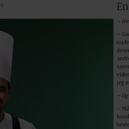
En
et
– Hva
– Ga
unde
denne
andr
samm
vider
jeg 
– Og 
– Må
kondi
best