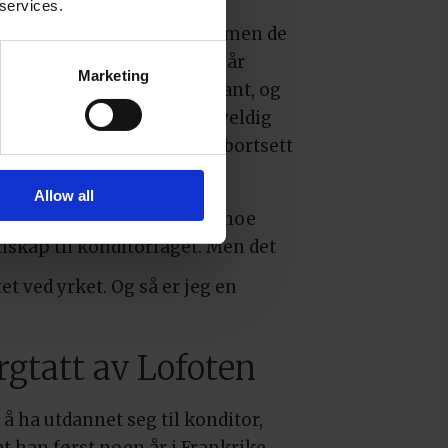
 services.
lien hans er fra Marokko, men de
et til Paris da Younes var 11 år
Marketing
el. Faren drev en restaurant, og
s la merke til at han var veldig
ng med alle sine ansatte – bortsett
konditoren.
Allow all
t var fordi han ikke hadde noe
nskap til konditorfaget. Men det
tet ved yrket. Og så er jeg en
rgtatt av Lofoten
 å ha utdannet seg til konditor,
t han først noen år i Frankrike.