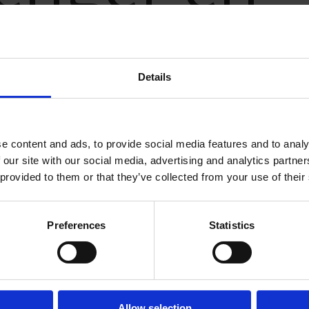
ov
Details
e content and ads, to provide social media features and to analy
18.05.2026 - 07:28
PDATERT
 our site with our social media, advertising and analytics partn
 provided to them or that they’ve collected from your use of their
Preferences
Statistics
eser!
t? Logg inn her
 inn eller kjøpe et abonnement.
Allow selection