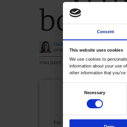
bollel
Consent
Hanne Maria
Westeren
This website uses cookies
JOURNALIST
We use cookies to personalis
18.05.2026 - 07:27
PUBLISERT
SIST OP
information about your use of
other information that you’ve
Consent
Necessary
Selection
Kjære l
Allerede abonnen
For å fortsette å lese må du logge
Deny