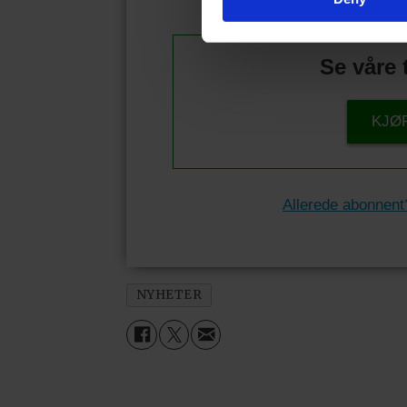
Se våre 
KJØ
Allerede abonnent
NYHETER