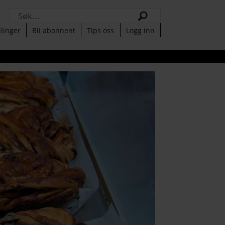
Søk
llinger
Bli abonnent
Tips oss
Logg inn