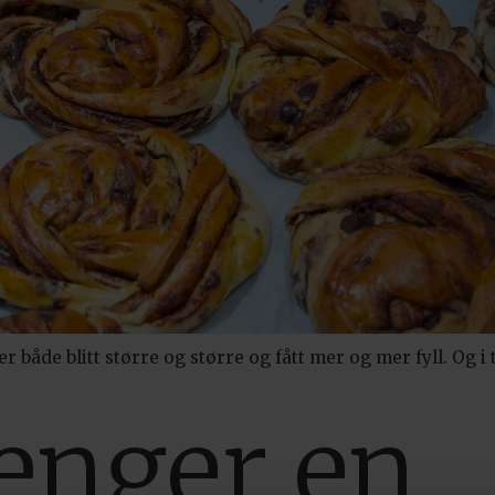
er både blitt større og større og fått mer og mer fyll. Og i 
renger en