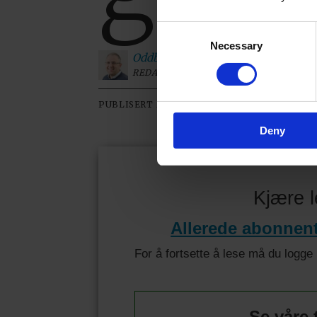
Consent
Necessary
Selection
Oddbjørn
Roksvaag
REDAKTØR
23.02.2026 - 07:36
PUBLISERT
SIST OP
Deny
Kjære l
Allerede abonnen
For å fortsette å lese må du logge
Se våre 