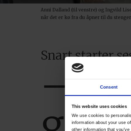
Anni Dalland (til venstre) og Ingvild L
når det er kø fra du åpner til du stenger
Snart starter s
– De
Consent
grep
This website uses cookies
We use cookies to personalis
information about your use of
other information that you’ve