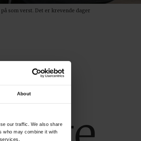
r på som verst. Det er krevende dager
gste
About
puste
se our traffic. We also share
ers who may combine it with
 services.