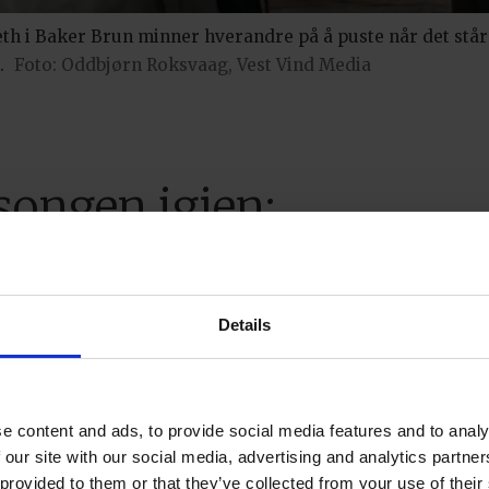
iseth i Baker Brun minner hverandre på å puste når det stå
.
Foto: Oddbjørn Roksvaag, Vest Vind Media
esongen igjen:
t vikti
Details
et er å 
e content and ads, to provide social media features and to analy
 our site with our social media, advertising and analytics partn
 provided to them or that they’ve collected from your use of their