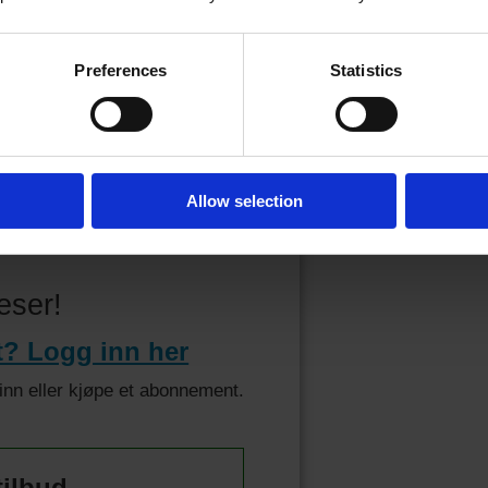
Preferences
Statistics
23.02.2026 - 08:34
PDATERT
Allow selection
eser!
t? Logg inn her
 inn eller kjøpe et abonnement.
tilbud