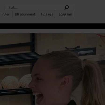
Søk
llinger
Bli abonnent
Tips oss
Logg inn