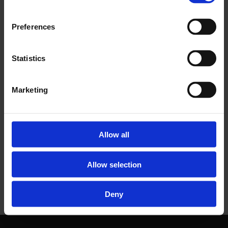
være en «happy» plass, sier Viljers.
Preferences
Bakst & Brygghuset AS ble startet i 2016
og har i dag 17 ansatte. Bedriften omsatte
Statistics
for rundt 7 millioner kroner i fjor.
Marketing
SMÅNYTT
NYHETER
Allow all
Allow selection
Deny