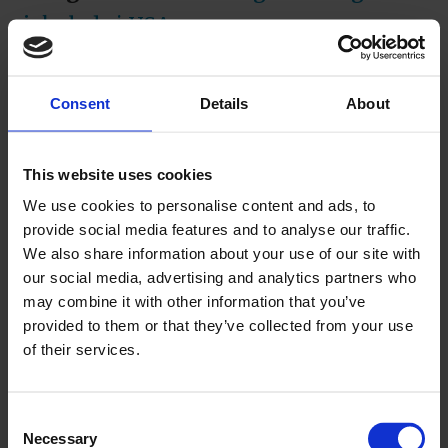
sjokolade i USA
Bakeriet er det andre i Bergen som har
Consent
Details
About
fått det nye håndverksbakeri-merket.
Hoff forteller at de bruker 36 timer på å
lage brødene sine. Fremover vil de også
This website uses cookies
We use cookies to personalise content and ads, to
lage alle konditorprodukter fra bunnen
provide social media features and to analyse our traffic.
av. Det skal konditor Sverre Viljers sørge
We also share information about your use of our site with
for. Han ønsker å satse på litt nye
our social media, advertising and analytics partners who
may combine it with other information that you’ve
produkter, og Hoff har gitt ham frie
provided to them or that they’ve collected from your use
tøyler.
of their services.
– Jeg vil at kakedisken skal være
Consent
fargerik og spennende. Kakedisken bør
Necessary
Selection