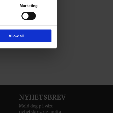
Marketing
Allow all
NYHETSBREV
Meld deg på vårt
nyhetsbrev, og motta