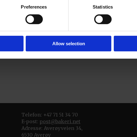
tvinner.
Preferences
Statistics
Allow selection
Telefon: +47 71 51 34 70
E-post:
post@bakeri.net
Adresse: Averøyveien 34,
6530 Averøy