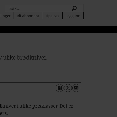
Søk
llinger
Bli abonnent
Tips oss
Logg inn
v ulike brødkniver.
kniver i ulike prisklasser. Det er
ers.