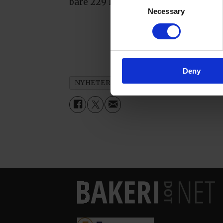
bare 229 kroner ble testens budsjet
Necessary
Selection
Deny
NYHETER
SMÅNYTT