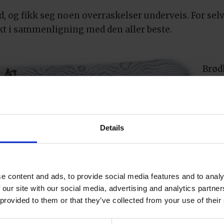
rød, og fikk seg noen overraskelser underveis. For s
askt i sammenligning med den aller beste.
Brød
Kai s
vinn
dyre
e sjokolade i USA
kron
Details
lang 
igger lett og godt i hånden og har et glatt og lekkert
ette er den best balanserte kniven, og den glir igjen
e content and ads, to provide social media features and to analy
 our site with our social media, advertising and analytics partn
astisk kniv det er verdt å legge penger i, konkludere
 provided to them or that they’ve collected from your use of their
er 2000 kroner på en brødkniv, anbefaler Fjeld
Ikea