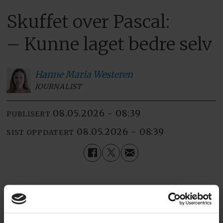
Skuffet over Pascal:
– Kunne laget bedre selv
Hanne Maria
Westeren
JOURNALIST
08.05.2026 - 08:39
PUBLISERT
08.05.2026 - 08:39
SIST OPPDATERT
Kjære leser!