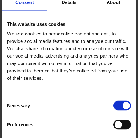
Consent
Details
About
Allerede abonnent? Logg inn her
For å fortsette å lese må du logge inn eller
This website uses cookies
kjøpe et abonnement.
We use cookies to personalise content and ads, to
provide social media features and to analyse our traffic.
We also share information about your use of our site with
our social media, advertising and analytics partners who
Se våre tilbud
may combine it with other information that you’ve
provided to them or that they’ve collected from your use
of their services.
KJØP
Consent
Necessary
Selection
Allerede abonnent? Logg inn her
Preferences