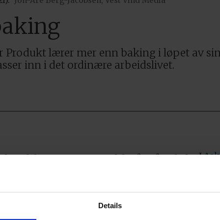
1).
Jon-Are Berg-Jacobsen, Vest Vind Media
baking
r Produkt lærer mer enn baking i løpet av sin
er inn i det ordinære arbeidslivet.
I
Ask
er blir sett og trodd på, så vil de
ufør
funk
fago
Details
 mat og bakervarer.