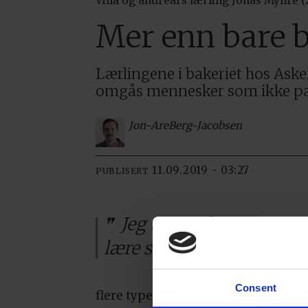
Villa og andreårs lærling Jonas Myhre (2
Mer enn bare 
Lærlingene i bakeriet hos Aske
omgås mennesker som ikke pass
Jon-Are
Berg-Jacobsen
11.09.2019 - 03:27
PUBLISERT
Jeg tror at hvis mennesk
lære seg arbeidet.
Consent
flere typer produksjon, blant annet