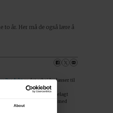
e to år. Her må de også lære å
er Produkt
er det arbeidsplasser til
etrygdede personer med
sjonsnedsettelse og tilrettelagt
pplæring. Bedriften driver med
About