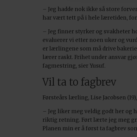
– Jeg hadde nok ikke så store forve
har vært tett på i hele læretiden, f
– Jeg finner styrker og svakheter ho
evaluerer vi etter noen uker og vurde
er lærlingene som må drive bakeriet
lærer raskt. Frihet under ansvar gjø
fagmestring, sier Yusuf.
Vil ta to fagbrev
Førsteårs lærling, Lise Jacobsen (19)
– Jeg liker meg veldig godt her og 
riktig retning. Ført lærte jeg meg 
Planen min er å først ta fagbrev som