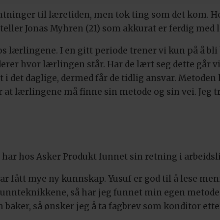
ntninger til læretiden, men tok ting som det kom. Her
orteller Jonas Myhren (21) som akkurat er ferdig med 
s lærlingene. I en gitt periode trener vi kun på å bli
rer hvor lærlingen står. Har de lært seg dette går vi
 i det daglige, dermed får de tidlig ansvar. Metoden
r at lærlingene må finne sin metode og sin vei. Jeg t
, har hos Asker Produkt funnet sin retning i arbeidsli
har fått mye ny kunnskap. Yusuf er god til å lese me
grunnteknikkene, så har jeg funnet min egen metode 
 baker, så ønsker jeg å ta fagbrev som konditor etter