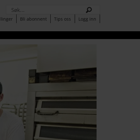
Søk
llinger
Bli abonnent
Tips oss
Logg inn