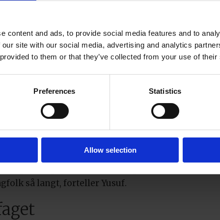
e content and ads, to provide social media features and to analy
trygdet, men vanlig ungdom som jobber for å få seg
 our site with our social media, advertising and analytics partn
ginteresse, man må være interessert i, og villig til
 provided to them or that they’ve collected from your use of their
 å utføre jobben. Dermed får lærlingene mer enn bake
 typer mennesker.
Preferences
Statistics
Yusu
et
som 
å langt hatt fire lærlinger. Tre har tatt svenneprøv
Allow selection
jon av grunnverdiene til Asker Produkter og min må
ett og trodd på, så vil de lære seg arbeidet. Så hos os
gfolk så langt, forteller Yusuf.
faget