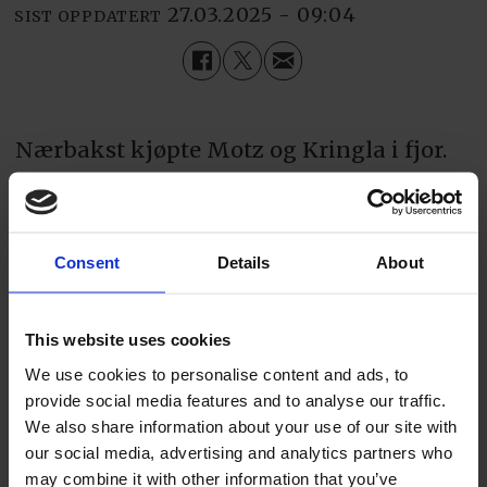
27.03.2025 - 09:04
SIST OPPDATERT
Nærbakst kjøpte Motz og Kringla i fjor.
Råde Bakeri står for den daglige driften.
Nå legges bakeriproduksjonen i Tørka i
Tistedal ned fra sommeren. Årsaken er at
Consent
Details
About
bygget skal selges og at huseier har sagt
opp leiekontrakten.
This website uses cookies
We use cookies to personalise content and ads, to
– Det stemmer, vi hadde en leiekontrakt
provide social media features and to analyse our traffic.
som gårdeier har sagt opp. Men kundene
We also share information about your use of our site with
our social media, advertising and analytics partners who
blir ikke berørt, utsalget skal fortsatt ha
may combine it with other information that you’ve