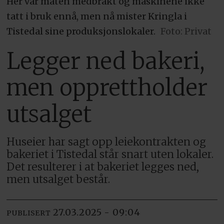
Her var maten medbrakt og maskinene ikke
tatt i bruk ennå, men nå mister Kringla i
Tistedal sine produksjonslokaler.
Foto: Privat
Legger ned bakeri,
men opprettholder
utsalget
Huseier har sagt opp leiekontrakten og
bakeriet i Tistedal står snart uten lokaler.
Det resulterer i at bakeriet legges ned,
men utsalget består.
27.03.2025 - 09:04
PUBLISERT