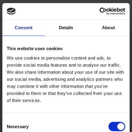
Consent
Details
About
Kjære leser!
This website uses cookies
We use cookies to personalise content and ads, to
Allerede abonnent? Logg inn her
provide social media features and to analyse our traffic.
For å fortsette å lese må du logge inn eller
We also share information about your use of our site with
our social media, advertising and analytics partners who
kjøpe et abonnement.
may combine it with other information that you’ve
provided to them or that they’ve collected from your use
of their services.
Se våre tilbud
Consent
Necessary
Selection
KJØP