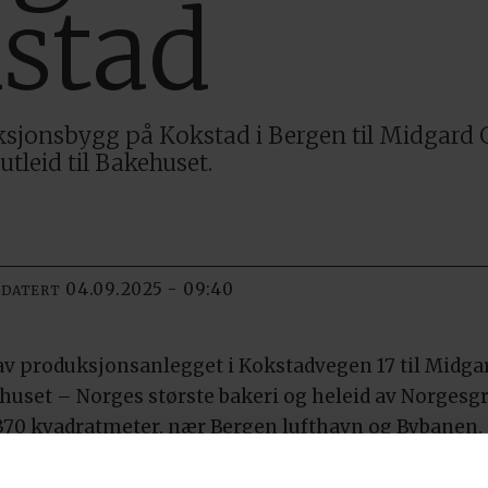
stad
uksjonsbygg på Kokstad i Bergen til Midgard
utleid til Bakehuset.
04.09.2025 - 09:40
PDATERT
v produksjonsanlegget i Kokstadvegen 17 til Midga
akehuset – Norges største bakeri og heleid av Norg
370 kvadratmeter, nær Bergen lufthavn og Bybanen.