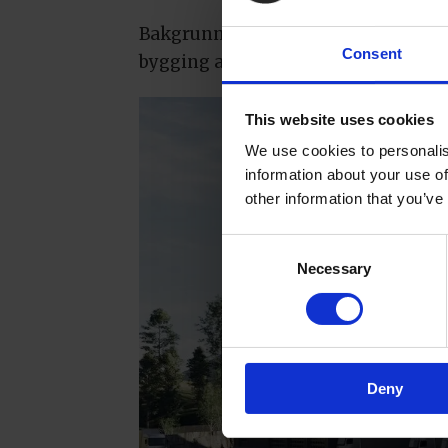
Bakgrunnen for salget er at Bakehus
Consent
bygging av nytt bakeri i Bjørnafj
This website uses cookies
We use cookies to personalis
information about your use of
other information that you’ve
Consent
Necessary
Selection
Deny