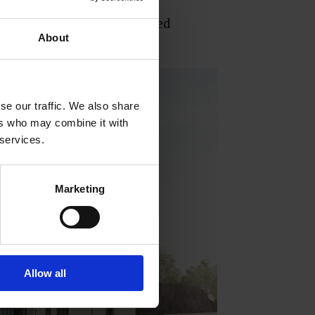
gt. De er allerede i gang med
About
se our traffic. We also share
ers who may combine it with
 services.
Marketing
Allow all