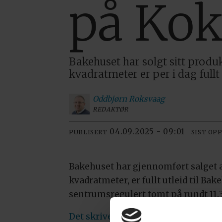
på Kok
Bakehuset har solgt sitt prod
kvadratmeter er per i dag fullt 
Oddbjørn
Roksvaag
REDAKTØR
04.09.2025 - 09:01
PUBLISERT
SIST OP
Bakehuset har gjennomført salget a
kvadratmeter, er fullt utleid til B
sentrumsregulert tomt på rundt 11.
Det skriver eiendomswatch.no