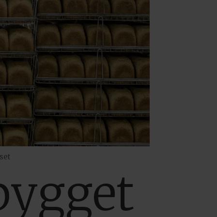
set
bygget