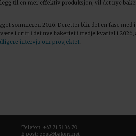
llegg til en mer effektiv produksjon, vil det nye bak
gget sommeren 2026. Deretter blir det en fase med 
 være i drift i det nye bakeriet i tredje kvartal i 2026
tidligere intervju om prosjektet
.
Telefon: +47 71 51 34 70
E-post:
post@bakeri.net