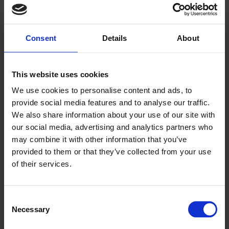
Consent
Details
About
Kjære leser!
This website uses cookies
Allerede abonnent? Logg inn her
We use cookies to personalise content and ads, to
provide social media features and to analyse our traffic.
For å fortsette å lese må du logge inn eller
We also share information about your use of our site with
kjøpe et abonnement.
our social media, advertising and analytics partners who
may combine it with other information that you’ve
provided to them or that they’ve collected from your use
of their services.
Se våre tilbud
Consent
KJØP
Necessary
Selection