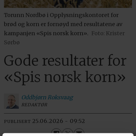
Torunn Nordbø i Opplysningskontoret for
brød og korn er fornøyd med resultatene av
kampanjen «Spis norsk korn».
Foto: Krister
Sørbø
Gode resultater for
«Spis norsk korn»
Oddbjørn
Roksvaag
REDAKTØR
25.06.2026 - 09:52
PUBLISERT