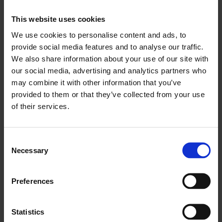
formidler tydelig for de som spiser hos
This website uses cookies
dem hvilke klimavalg man har, noe som
We use cookies to personalise content and ads, to
skaper økt bevissthet hos kundene om
provide social media features and to analyse our traffic.
We also share information about your use of our site with
hvilken betydning våre handlinger kan
our social media, advertising and analytics partners who
ha. Å være mange som jobber sammen
may combine it with other information that you’ve
om det samme målet betyr stor
provided to them or that they’ve collected from your use
of their services.
miljøgevinst. Når alle kantineansatte
jobber sammen med samstemt
Consent
bærekraftssang, er det ikke rart at årets
Necessary
Selection
vinner heter Coor!
Preferences
Årets salgskanal: Dagens
Statistics
Effektiv og ærlig formidling av både