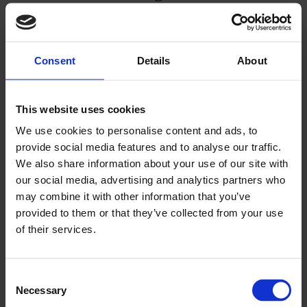
hele landet – et tydelig tegn på bredden
og vitaliteten i norsk bakeribransje.
Consent
Details
About
De nominerte var:
Bakar – Jon AS (Gloppen), Bakerinnen AS
This website uses cookies
We use cookies to personalise content and ads, to
(Harstad), Braud Håndverksbakeri (Oslo),
provide social media features and to analyse our traffic.
Condelica AS (Drammen), Fager Bakst
We also share information about your use of our site with
(Nesodden), Garçon Bakeri & Konditori
our social media, advertising and analytics partners who
may combine it with other information that you’ve
AS (Lillestrøm), Grini Hjemmebakeri AS
provided to them or that they’ve collected from your use
(Bærum), H.A. Brun AS (Oslo), Larsen
of their services.
Bakeri AS (Skånevik), Mesterbakeren AS
(Oslo), Moseid Bakeri AS (Kristiansand),
Consent
Nøtterø Bakeri & Konditori AS (Færder),
Necessary
Selection