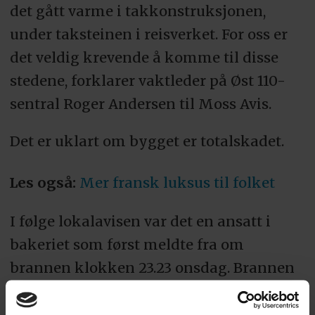
det gått varme i takkonstruksjonen,
under taksteinen i reisverket. For oss er
det veldig krevende å komme til disse
stedene, forklarer vaktleder på Øst 110-
sentral Roger Andersen til Moss Avis.
Det er uklart om bygget er totalskadet.
Les også:
Mer fransk luksus til folket
I følge lokalavisen var det en ansatt i
bakeriet som først meldte fra om
brannen klokken 23.23 onsdag. Brannen
har blitt lokalisert til å ha startet på
kjøkkenet som tilhører bakeriet.