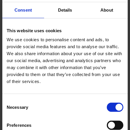
Consent
Details
About
This website uses cookies
We use cookies to personalise content and ads, to
provide social media features and to analyse our traffic.
We also share information about your use of our site with
our social media, advertising and analytics partners who
may combine it with other information that you’ve
provided to them or that they’ve collected from your use
of their services.
Slik ser det ut i produksjonslokalene hos Moss
Finbakeri etter brannen.
Madeleine
Consent
Kristiansen
Necessary
Selection
Ingen personskader
Preferences