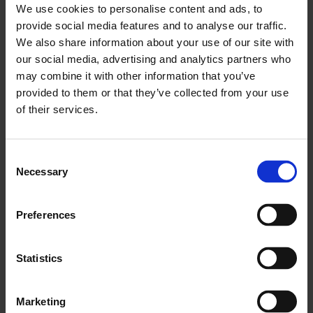
We use cookies to personalise content and ads, to
det kan også skyldes andre ting, som for
provide social media features and to analyse our traffic.
eksempel soppangrep. Dette vil vi jobbe
We also share information about your use of our site with
our social media, advertising and analytics partners who
videre med, fortalte hun.
may combine it with other information that you’ve
provided to them or that they’ve collected from your use
Kommunikasjon og
of their services.
samarbeid
Consent
Daglig leder i Matkornpartnerskapet,
Necessary
Selection
Amund Dønnum, fortalte om arbeidet
med å sikre markedstilpasset norsk
Preferences
mathveteproduksjon.
Statistics
– Vi må samle oss og jobbe
kunnskapsbasert på flere arenaer, slo
Marketing