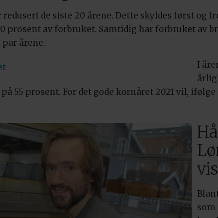
redusert de siste 20 årene. Dette skyldes først og 
0 prosent av forbruket. Samtidig har forbruket av b
 par årene.
I år
et
årlig
 på 55 prosent. For det gode kornåret 2021 vil, iføl
Hå
Lø
vis
Blan
som 