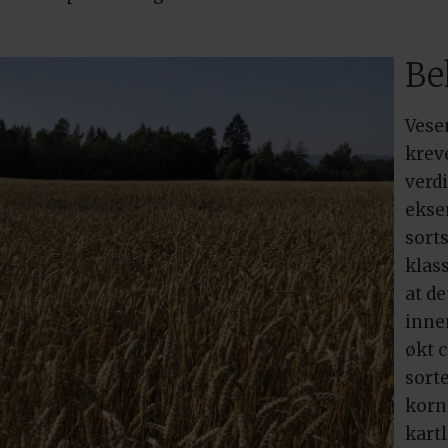
.
Be
Vese
krev
verd
ekse
sorts
klas
at d
inne
økt c
sort
korn
kart