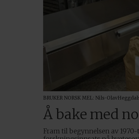
BRUKER NORSK MEL: Nils-OlavHeggdalsv
Å bake med no
Fram til begynnelsen av 1970-t
forskningsinnsats på hvetesorte