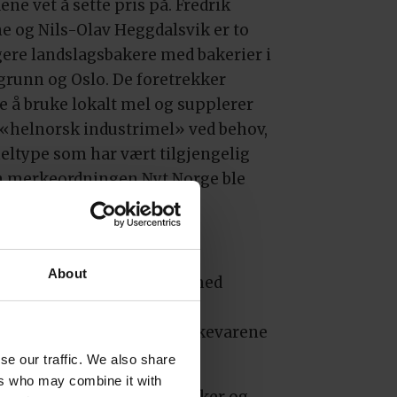
ne vet å sette pris på. Fredrik
e og Nils-Olav Heggdalsvik er to
igere landslagsbakere med bakerier i
grunn og Oslo. De foretrekker
e å bruke lokalt mel og supplerer
«helnorsk industrimel» ved behov,
eltype som har vært tilgjengelig
n merkeordningen Nyt Norge ble
ert for drøyt ti år siden.
relativt sterkt mel i
About
. Dette gir saftige brød med
rosent. Begge bakerne
att av naturlig smak på bakevarene
osessen.
se our traffic. We also share
ers who may combine it with
lg av meltyper, hva han baker og