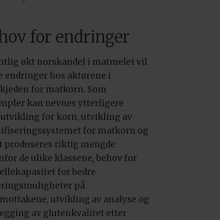
hov for endringer
ntlig økt norskandel i matmelet vil
e endringer hos aktørene i
ikjeden for matkorn. Som
mpler kan nevnes ytterligere
utvikling for korn, utvikling av
sifiseringssystemet for matkorn og
et produseres riktig mengde
nfor de ulike klassene, behov for
ellekapasitet for bedre
eringsmuligheter på
mottakene, utvikling av analyse og
legging av glutenkvalitet etter