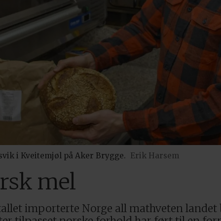
ik i Kveitemjøl på Aker Brygge.
Erik Harsem
rsk mel
allet importerte Norge all mathveten landet 
r tilpasset norske forhold har ført til en fo