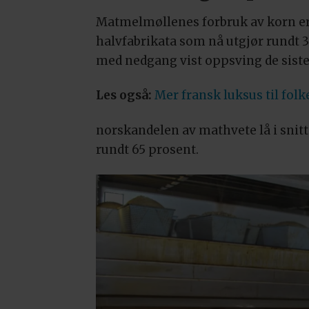
Matmelmøllenes forbruk av korn er 
halvfabrikata som nå utgjør rundt 3
med nedgang vist oppsving de siste
Les også:
Mer fransk luksus til folk
norskandelen av mathvete lå i snitt
rundt 65 prosent.