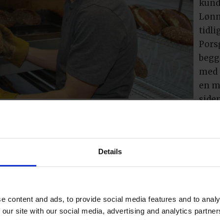
kunde
Lønn
tidl
Pors
begg
med 
en m
side
armoni Håndverksbakeri i Porsgrunn.
Erik
etabl
d lokalt korn på nyinnkjøpt virvelmølle. Han bruker 
Details
 mer vann og gir den høye vannprosenten han ønsker
 også flere typer surdeigsbrød med svært høy vannp
om gir brødene god fordøyelighet. De er begge oppt
om valg av mel og øvrige råvarer og gjennom bakepr
e content and ads, to provide social media features and to analy
 our site with our social media, advertising and analytics partn
ve bærekraftig. Dette kommer til uttrykk gjennom va