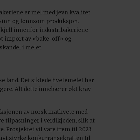
bakeriene er mel med jevn kvalitet
tsvinn og lønnsom produksjon.
rskjell innenfor industribakeriene
mot import av «bake-off» og
skandel i melet.
ke land. Det siktede hvetemelet har
gere. Alt dette innebærer økt krav
duksjonen av norsk mathvete med
 tilpasninger i verdikjeden, slik at
. Prosjektet vil vare frem til 2023
tivt styrke konkurransekraften til