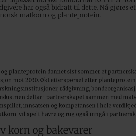
vere har også bidratt til dette. Nå gjøres et 
 norsk matkorn og planteprotein.
 og planteprotein dannet sist sommer et partnersk
n mot 2030. Økt etterspørsel etter planteprotein i
orskningsinstitusjoner, rådgivning, bondeorganisa
industrien deltar i partnerskapet sammen med mat
amspillet, innsatsen og kompetansen i hele verdikje
tkorn, vil spelt havre og rug også inngå i partners
v korn og bakevarer