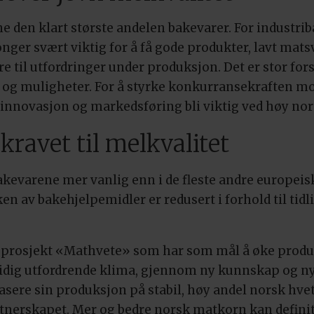
e den klart største andelen bakevarer. For industri
ger svært viktig for å få gode produkter, lavt ma
øre til utfordringer under produksjon. Det er stor fo
et og muligheter. For å styrke konkurransekraften 
, innovasjon og markedsføring bli viktig ved høy nor
kravet til melkvalitet
kevarene mer vanlig enn i de fleste andre europeis
n av bakehjelpemidler er redusert i forhold til tidli
ngsprosjekt «Mathvete» som har som mål å øke pro
mtidig utfordrende klima, gjennom ny kunnskap og nye
sere sin produksjon på stabil, høy andel norsk hvete
partnerskapet. Mer og bedre norsk matkorn kan defini