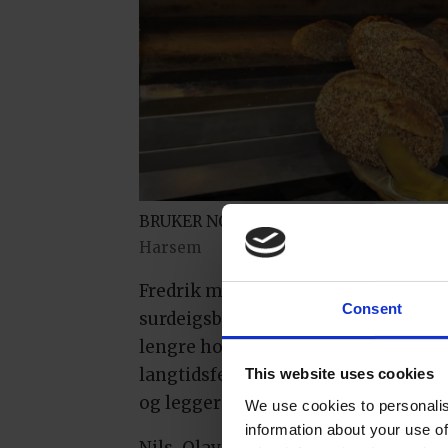
BRUKER NORSK MEL: Fredrik Lønne i H
Harsem
Fredrik maler noe av kornet selv me
Consent
surdeigsbakingen. Dette absorberer
lengre holdbarhet. Nils-Olav baker
langtidsfermenterer deigene, noe s
This website uses cookies
og legger til rette for dette gjenn
We use cookies to personalis
information about your use of
Nils-Olav er svært opptatt av å dri