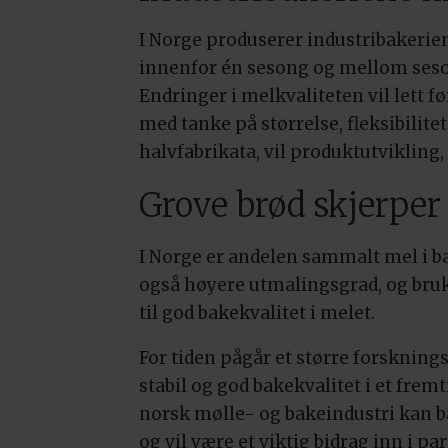
I Norge produserer industribakerien
innenfor én sesong og mellom seson
Endringer i melkvaliteten vil lett f
med tanke på størrelse, fleksibilit
halvfabrikata, vil produktutvikling
Grove brød skjerper 
I Norge er andelen sammalt mel i ba
også høyere utmalingsgrad, og bruke
til god bakekvalitet i melet.
For tiden pågår et større forskni
stabil og god bakekvalitet i et fre
norsk mølle- og bakeindustri kan ba
og vil være et viktig bidrag inn i 