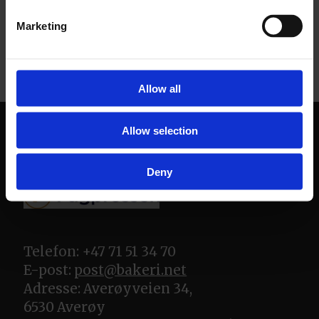
Marketing
Allow all
Allow selection
Deny
Telefon: +47 71 51 34 70
E-post:
post@bakeri.net
Adresse: Averøyveien 34,
6530 Averøy