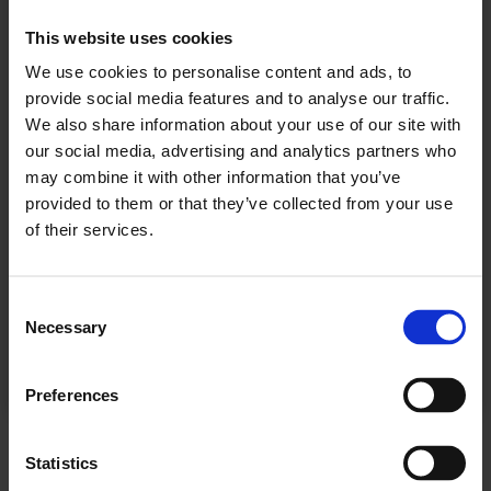
For å fortsette å lese må du logge inn eller
This website uses cookies
kjøpe et abonnement.
We use cookies to personalise content and ads, to
provide social media features and to analyse our traffic.
We also share information about your use of our site with
our social media, advertising and analytics partners who
Se våre tilbud
may combine it with other information that you’ve
provided to them or that they’ve collected from your use
KJØP
of their services.
Consent
Necessary
Selection
Allerede abonnent? Logg inn her
Preferences
BOLIG - BAKERI
Statistics