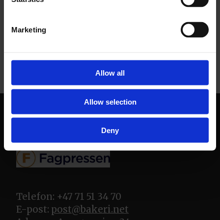
NÆRING - BAKERI
Marketing
Allow all
Allow selection
Deny
Telefon: +47 71 51 34 70
E-post:
post@bakeri.net