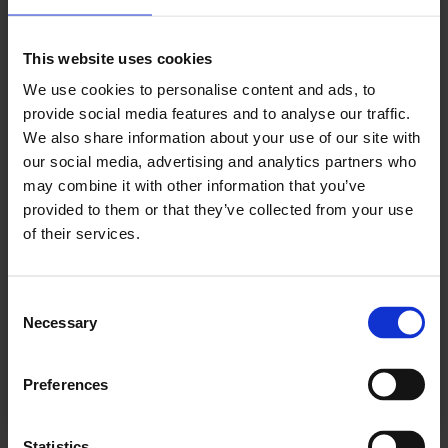
Allerede abonnent? Logg inn her
For å fortsette å lese må du logge inn eller
This website uses cookies
We use cookies to personalise content and ads, to
kjøpe et abonnement.
provide social media features and to analyse our traffic.
We also share information about your use of our site with
our social media, advertising and analytics partners who
may combine it with other information that you’ve
Se våre tilbud
provided to them or that they’ve collected from your use
of their services.
KJØP
Consent
Necessary
Selection
Allerede abonnent? Logg inn her
Preferences
Statistics