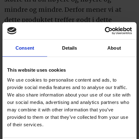
mindre og mindre. Derfor mener vi at
dette produktet treffer godt i dette
markedet, sier Lauritzen.
Consent
Details
About
This website uses cookies
We use cookies to personalise content and ads, to
provide social media features and to analyse our traffic.
We also share information about your use of our site with
our social media, advertising and analytics partners who
may combine it with other information that you’ve
provided to them or that they’ve collected from your use
Lantmännen Unibake har nå 28 ulike pølse-
of their services.
og hamburgerbrød i sitt sortiment.
Foto':