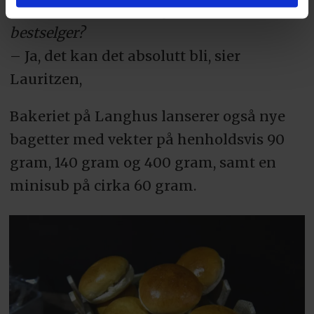
– Kan det nye hamburgerbrødet bli en
bestselger?
– Ja, det kan det absolutt bli, sier
Lauritzen,
Bakeriet på Langhus lanserer også nye
bagetter med vekter på henholdsvis 90
gram, 140 gram og 400 gram, samt en
minisub på cirka 60 gram.