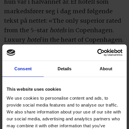
hun var i halvannet år. Et hotell som
markedsfører seg i dag med følgende
tekst på nettet: «The only superior rated
from the 5-star
hotels
in Copenhagen.
Luxury
hotel
in the heart of Copenhagen.
Celebrated for its elegance, luxury and
style». Men hun dro hjem til Norge og
var åtte år på Hotel Continental i Oslo.
Consent
Details
About
Der var hun konditorsjef på den
sagnomsuste og attraktive Theatercaféen
This website uses cookies
de siste syv årene. Så var det hjem til
We use cookies to personalise content and ads, to
provide social media features and to analyse our traffic.
Trondheim og jobben som konditorsjef
We also share information about your use of our site with
på Rica Nidelven.
our social media, advertising and analytics partners who
may combine it with other information that you’ve