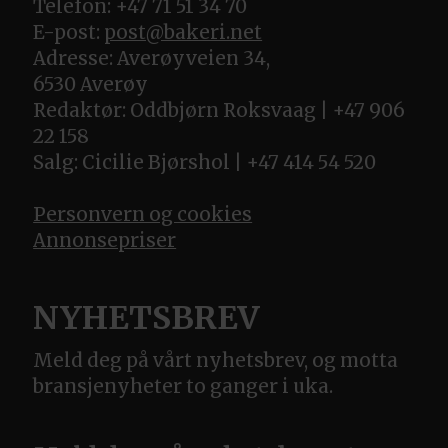
Telefon: +47 71 51 34 70
E-post:
post@bakeri.net
Adresse: Averøyveien 34,
6530 Averøy
Redaktør: Oddbjørn Roksvaag | +47 906
22 158
Salg: Cicilie Bjørshol | +47 414 54 520
Personvern og cookies
Annonsepriser
NYHETSBREV
Meld deg på vårt nyhetsbrev, og motta
bransjenyheter to ganger i uka.