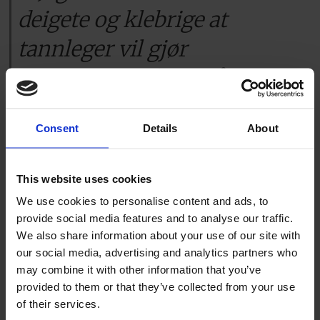
deigete og klebrige at
tannleger vil gjør
arkeologiske funn på meg
om ti år.
Consent
Details
About
Resultatet er blitt drittbollen.
Jeg har av
en slags forskningsbasert nysgjerrighet
This website uses cookies
de siste årene smakt meg gjennom
We use cookies to personalise content and ads, to
bollene på 7-Eleven, på Cirkle K, hos
provide social media features and to analyse our traffic.
We also share information about your use of our site with
Shell, hos Deli de Luca, hos Narvesen og
our social media, advertising and analytics partners who
andre bolle-operatører av denne typen.
may combine it with other information that you’ve
provided to them or that they’ve collected from your use
Det er en nedslående opplevelse. Hver.
of their services.
Eneste. Gang. Jeg har møtt boller som har