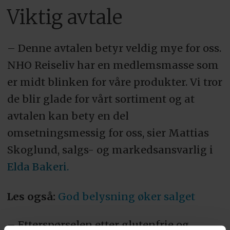
Viktig avtale
– Denne avtalen betyr veldig mye for oss.
NHO Reiseliv har en medlemsmasse som
er midt blinken for våre produkter. Vi tror
de blir glade for vårt sortiment og at
avtalen kan bety en del
omsetningsmessig for oss, sier Mattias
Skoglund, salgs- og markedsansvarlig i
Elda Bakeri.
Les også:
God belysning øker salget
– Etterspørselen etter glutenfrie og