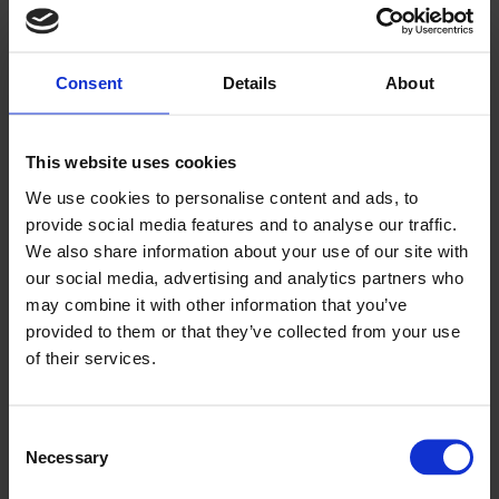
spesialprodukter øker, og dette er noe vi
ønsker å tilby våre medlemmer et
Consent
Details
About
bredere utvalg av, sier Morten Karlsen,
Direktør Innkjøp og Verving i NHO
This website uses cookies
Reiseliv Innkjøpskjeden.
We use cookies to personalise content and ads, to
provide social media features and to analyse our traffic.
Blir sett
We also share information about your use of our site with
our social media, advertising and analytics partners who
may combine it with other information that you’ve
Elda Bakeri har siden 1998 drevet med
provided to them or that they’ve collected from your use
glutenfri bakst, og i 2019 ble bakeriet på
of their services.
850 kvm i Sandnes i Rogaland kåret til
Årets Bakeri i sterk konkurranse med
Consent
flere andre ledende bakerier i Norge.
Necessary
Selection