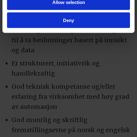
Allow selection
Dokumenterte resultater fra ledelse av
produksjons- eller industrivirksomhet
Deny
Helhetlig forretningsforståelse og evne
til å ta beslutninger basert på innsikt
og data
Er strukturert, initiativrik og
handlekraftig
God teknisk kompetanse og/eller
erfaring fra virksomhet med høy grad
av automasjon
God muntlig og skriftlig
fremstillingsevne på norsk og engelsk