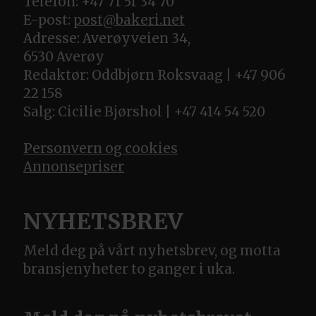
Telefon: +47 71 51 34 70
E-post:
post@bakeri.net
Adresse: Averøyveien 34,
6530 Averøy
Redaktør: Oddbjørn Roksvaag | +47 906
22 158
Salg: Cicilie Bjørshol | +47 414 54 520
Personvern og cookies
Annonsepriser
NYHETSBREV
Meld deg på vårt nyhetsbrev, og motta
bransjenyheter to ganger i uka.