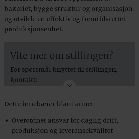
bakeriet, bygge struktur og organisasjon,
og utvikle en effektiv og fremtidsrettet
produksjonsenhet.
Vite mer om stillingen?
For spørsmål knyttet til stillingen,
kontakt:
Produksjonsdirektør
Dette innebærer blant annet:
Fredrik Valskaar, tlf. 917 15 663.
Overordnet ansvar for daglig drift,
SØK HER
produksjon og leveransekvalitet