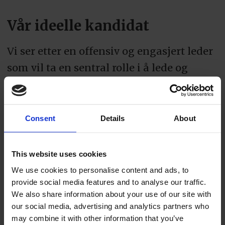
Vår ideelle kandidat
Vi ser etter en offensiv og engasjert leder
som vil ta en sentral rolle i å lede og
videreutvikle bakeriet.
Vi tror den rette kandidaten i dag leder
Consent
Details
About
en produksjonsenhet eller fabrikk med
resultatansvar, og har erfaring med å
This website uses cookies
utvikle både drift og mennesker i
We use cookies to personalise content and ads, to
komplekse produksjonsmiljøer.
provide social media features and to analyse our traffic.
We also share information about your use of our site with
Du har et sterkt produksjonsfokus og
our social media, advertising and analytics partners who
may combine it with other information that you’ve
motiveres av å håndtere en kompleks og